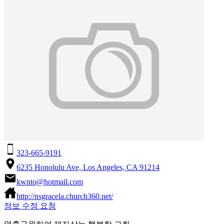
323-665-9191
6235 Honolulu Ave, Los Angeles, CA 91214
kwnto@hotmail.com
http://nsgracela.church360.net/
정보 수정 요청