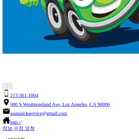
213-361-1004
900 S Westmoreland Ave, Los Angeles, CA 90006
assiquickservice@gmail.com
http://
정보 수정 요청