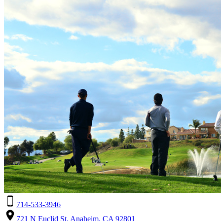
714-533-3946
721 N Euclid St, Anaheim, CA 92801