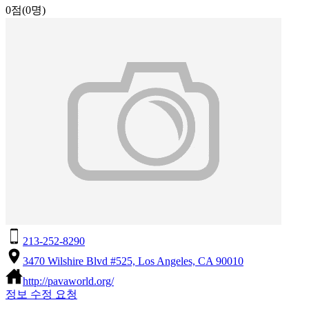
0점
(0명)
213-252-8290
3470 Wilshire Blvd #525, Los Angeles, CA 90010
http://pavaworld.org/
정보 수정 요청