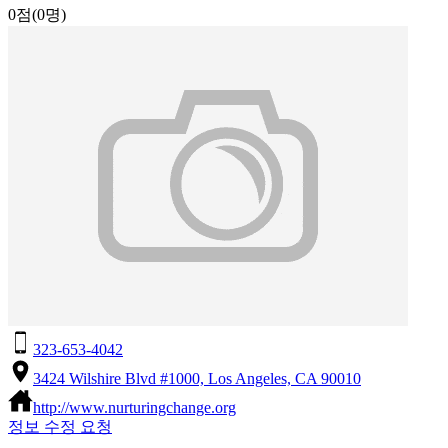
0점
(0명)
323-653-4042
3424 Wilshire Blvd #1000, Los Angeles, CA 90010
http://www.nurturingchange.org
정보 수정 요청