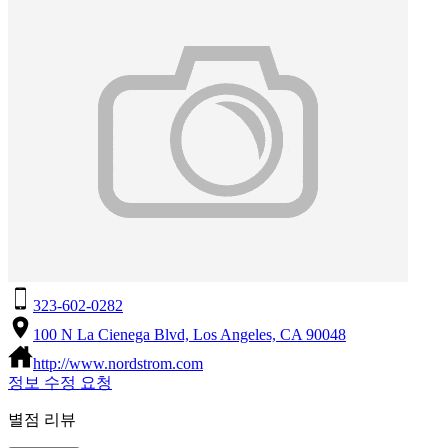
323-602-0282
100 N La Cienega Blvd, Los Angeles, CA 90048
http://www.nordstrom.com
정보 수정 요청
별점 리뷰