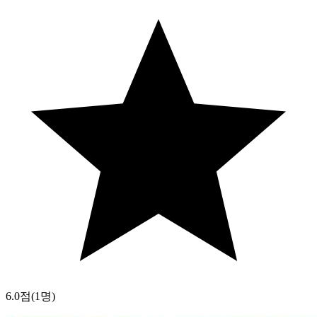
6.0점
(1명)