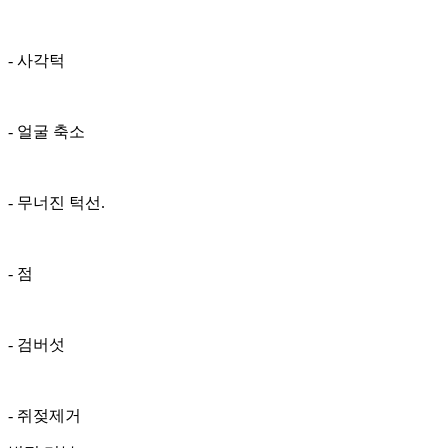
- 사각턱
- 얼굴 축소
- 무너진 턱선.
- 점
- 검버섯
- 쥐젖제거