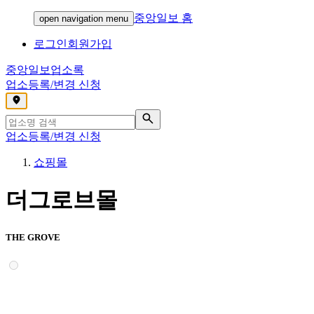
중앙일보 홈
open navigation menu
로그인
회원가입
중앙일보
업소록
업소등록/변경 신청
,
업소등록/변경 신청
쇼핑몰
더그로브몰
THE GROVE