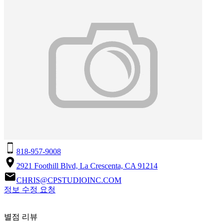
818-957-9008
2921 Foothill Blvd, La Crescenta, CA 91214
CHRIS@CPSTUDIOINC.COM
정보 수정 요청
별점 리뷰