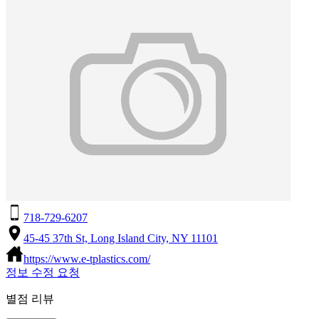
718-729-6207
45-45 37th St, Long Island City, NY 11101
https://www.e-tplastics.com/
정보 수정 요청
별점 리뷰