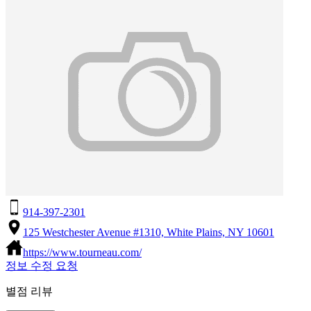
914-397-2301
125 Westchester Avenue #1310, White Plains, NY 10601
https://www.tourneau.com/
정보 수정 요청
별점 리뷰