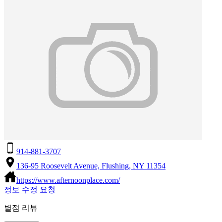
914-881-3707
136-95 Roosevelt Avenue, Flushing, NY 11354
https://www.afternoonplace.com/
정보 수정 요청
별점 리뷰