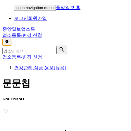
중앙일보 홈
open navigation menu
로그인
회원가입
중앙일보
업소록
업소등록/변경 신청
,
업소등록/변경 신청
건강관리,식품,용품(뉴욕)
문문칩
KNEENANO