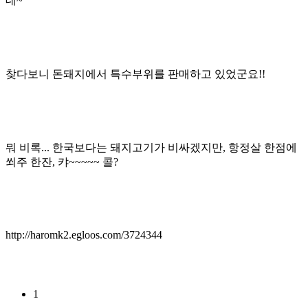
데~
찾다보니 돈돼지에서 특수부위를 판매하고 있었군요!!
뭐 비록... 한국보다는 돼지고기가 비싸겠지만, 항정살 한점에
쐬주 한잔, 캬~~~~~ 콜?
http://haromk2.egloos.com/3724344
1