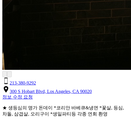
213-380-9292
300 S Hobart Blvd, Los Angeles, CA 90020
정보 수정 요청
★ 생등심의 명가 돈데이 *코리안 바베큐&냉면 *꽃살, 등심,
차돌, 삼겹살, 오리구이 *생일파티등 각종 연회 환영