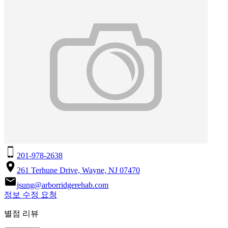
201-978-2638
261 Terhune Drive, Wayne, NJ 07470
jsung@arborridgerehab.com
정보 수정 요청
별점 리뷰