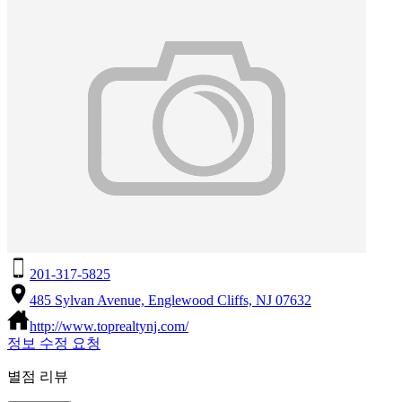
201-317-5825
485 Sylvan Avenue, Englewood Cliffs, NJ 07632
http://www.toprealtynj.com/
정보 수정 요청
별점 리뷰