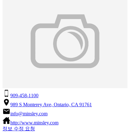
909-458-1100
989 S Monterey Ave, Ontario, CA 91761
info@minsley.com
http://www.minsley.com
정보 수정 요청