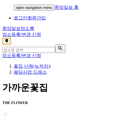
중앙일보 홈
open navigation menu
로그인
회원가입
중앙일보
업소록
업소등록/변경 신청
,
업소등록/변경 신청
꽃집,난원(뉴저지)
|
웨딩사업,드레스
가까운꽃집
THE FLOWER