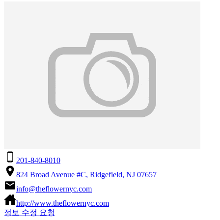
201-840-8010
824 Broad Avenue #C, Ridgefield, NJ 07657
info@theflowernyc.com
http://www.theflowernyc.com
정보 수정 요청