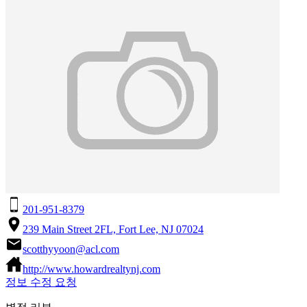
201-951-8379
239 Main Street 2FL, Fort Lee, NJ 07024
scotthyyoon@acl.com
http://www.howardrealtynj.com
정보 수정 요청