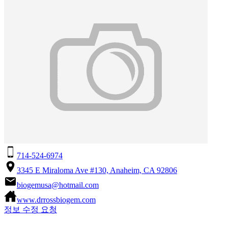
714-524-6974
3345 E Miraloma Ave #130, Anaheim, CA 92806
biogemusa@hotmail.com
www.drrossbiogem.com
정보 수정 요청