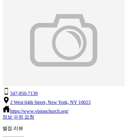
347-850-7139
2 West 64th Street, New York, NY 10023
https://www.visionchurch.org/
정보 수정 요청
별점 리뷰