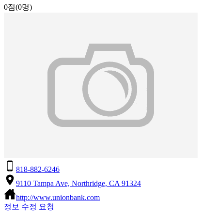
0점
(0명)
818-882-6246
9110 Tampa Ave, Northridge, CA 91324
http://www.unionbank.com
정보 수정 요청