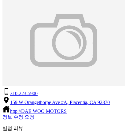
310-223-5900
159 W Orangethorpe Ave #A, Placentia, CA 92870
http://DAE WOO MOTORS
정보 수정 요청
별점 리뷰