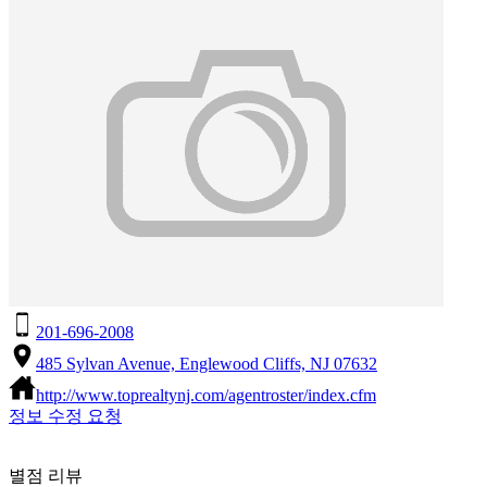
201-696-2008
485 Sylvan Avenue, Englewood Cliffs, NJ 07632
http://www.toprealtynj.com/agentroster/index.cfm
정보 수정 요청
별점 리뷰