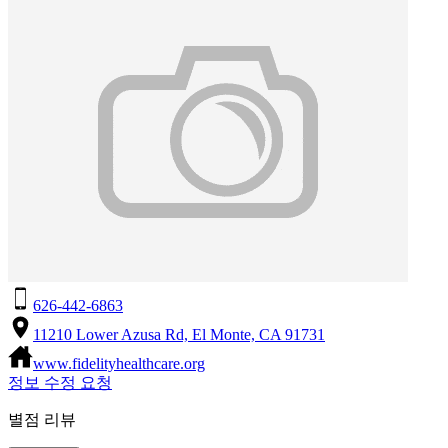
626-442-6863
11210 Lower Azusa Rd, El Monte, CA 91731
www.fidelityhealthcare.org
정보 수정 요청
별점 리뷰