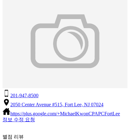
201-947-8500
2050 Center Avenue #515, Fort Lee, NJ 07024
https://plus.google.com/+MichaelKwonCPAPCFortLee
정보 수정 요청
별점 리뷰