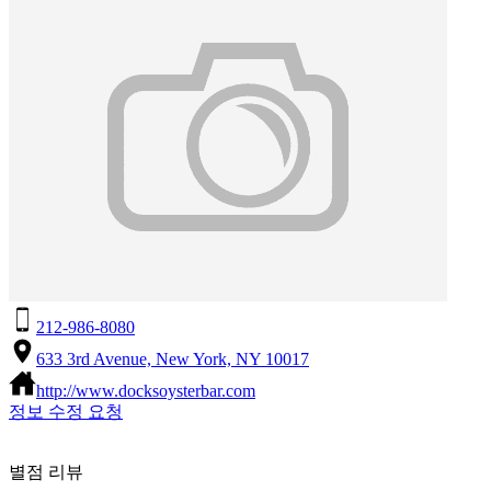
212-986-8080
633 3rd Avenue, New York, NY 10017
http://www.docksoysterbar.com
정보 수정 요청
별점 리뷰