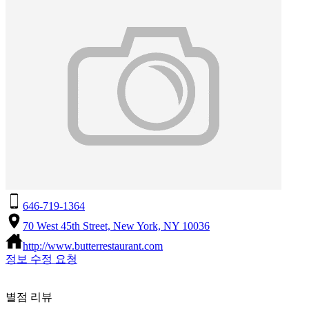
646-719-1364
70 West 45th Street, New York, NY 10036
http://www.butterrestaurant.com
정보 수정 요청
별점 리뷰