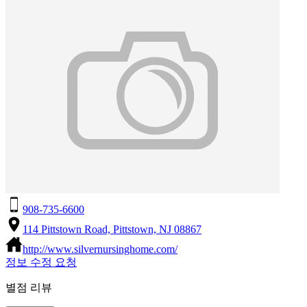
908-735-6600
114 Pittstown Road, Pittstown, NJ 08867
http://www.silvernursinghome.com/
정보 수정 요청
별점 리뷰