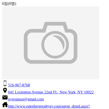
0점
(0명)
516-967-8768
641 Lexington Avenue 22nd FL, New York, NY 10022
nyresimon@gmail.com
http://www.rutenbergrealtyny.com/agent_detail.aspx?