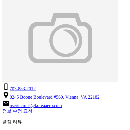
703-883-2012
8245 Boone Boulevard #560, Vienna, VA 22182
userincruits@koreaaero.com
정보 수정 요청
별점 리뷰