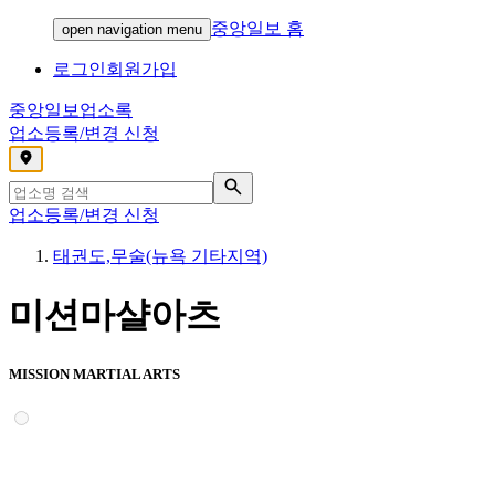
중앙일보 홈
open navigation menu
로그인
회원가입
중앙일보
업소록
업소등록/변경 신청
,
업소등록/변경 신청
태권도,무술(뉴욕 기타지역)
미션마샬아츠
MISSION MARTIAL ARTS