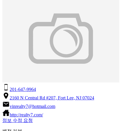
201-647-9964
2160 N Central Rd #207, Fort Lee, NJ 07024
vinrealty7@hotmail.com
http://realty7.com/
정보 수정 요청