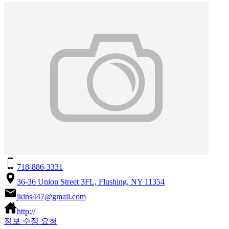
718-886-3331
36-36 Union Street 3FL, Flushing, NY 11354
jkins447@gmail.com
http://
정보 수정 요청