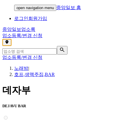
중앙일보 홈
open navigation menu
로그인
회원가입
중앙일보
업소록
업소등록/변경 신청
,
업소등록/변경 신청
노래방
|
호프,생맥주집,BAR
데자부
DEJAVU BAR