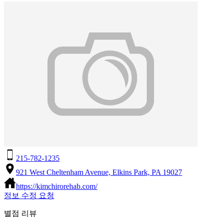
215-782-1235
921 West Cheltenham Avenue, Elkins Park, PA 19027
https://kimchirorehab.com/
정보 수정 요청
별점 리뷰