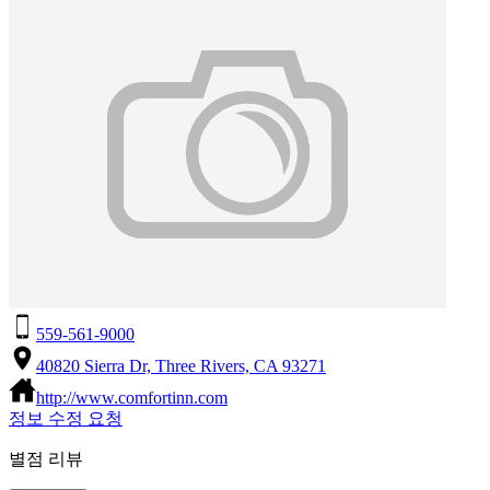
559-561-9000
40820 Sierra Dr, Three Rivers, CA 93271
http://www.comfortinn.com
정보 수정 요청
별점 리뷰