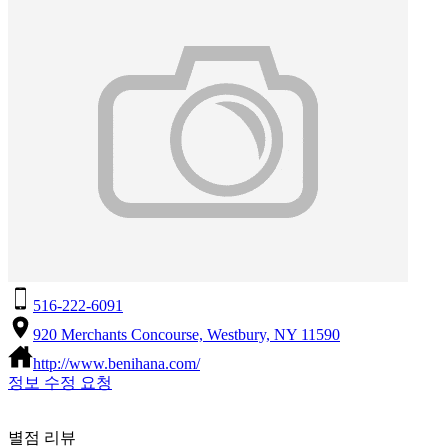
516-222-6091
920 Merchants Concourse, Westbury, NY 11590
http://www.benihana.com/
정보 수정 요청
별점 리뷰