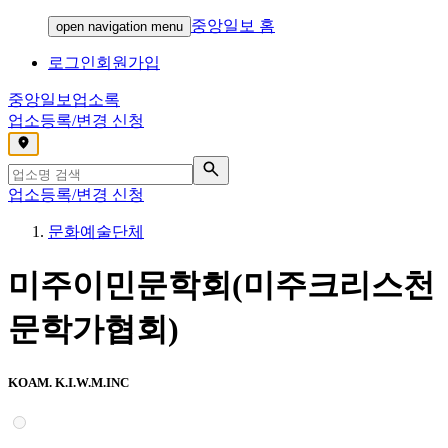
중앙일보 홈
open navigation menu
로그인
회원가입
중앙일보
업소록
업소등록/변경 신청
,
업소등록/변경 신청
문화예술단체
미주이민문학회(미주크리스천
문학가협회)
KOAM. K.I.W.M.INC