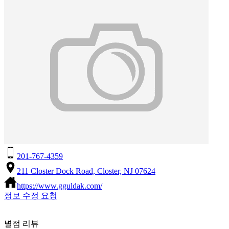
201-767-4359
211 Closter Dock Road, Closter, NJ 07624
https://www.gguldak.com/
정보 수정 요청
별점 리뷰