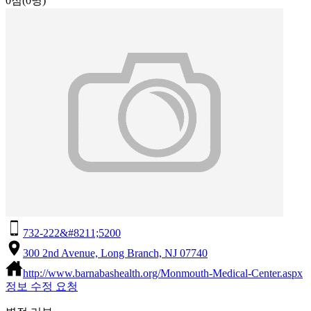
0점
(0명)
732-222&#8211;5200
300 2nd Avenue, Long Branch, NJ 07740
http://www.barnabashealth.org/Monmouth-Medical-Center.aspx
정보 수정 요청