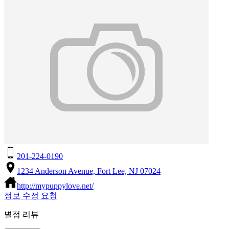
201-224-0190
1234 Anderson Avenue, Fort Lee, NJ 07024
http://mypuppylove.net/
정보 수정 요청
별점 리뷰