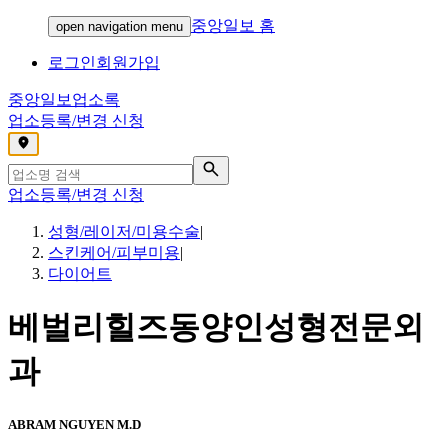
중앙일보 홈
open navigation menu
로그인
회원가입
중앙일보
업소록
업소등록/변경 신청
,
업소등록/변경 신청
성형/레이저/미용수술
|
스킨케어/피부미용
|
다이어트
베벌리힐즈동양인성형전문외
과
ABRAM NGUYEN M.D