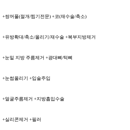
+쌍꺼풀(절개/찝기전문) +코(재수술/축소)
+유방확대/축소/올리기/재수술 +복부지방제거
+눈밑 지방 주름제거 +광대뼈/턱뼈
+눈썹올리기 +입술주입
+얼굴주름제거 +지방흡입수술
+실리콘제거 +필러