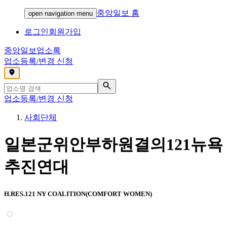
중앙일보 홈
open navigation menu
로그인
회원가입
중앙일보
업소록
업소등록/변경 신청
,
업소등록/변경 신청
사회단체
일본군위안부하원결의121뉴욕
추진연대
H.RES.121 NY COALITION(COMFORT WOMEN)