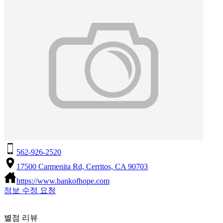
562-926-2520
17500 Carmenita Rd, Cerritos, CA 90703
https://www.bankofhope.com
정보 수정 요청
별점 리뷰