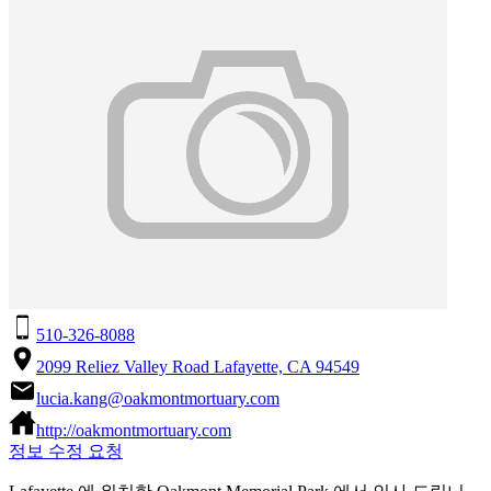
510-326-8088
2099 Reliez Valley Road Lafayette, CA 94549
lucia.kang@oakmontmortuary.com
http://oakmontmortuary.com
정보 수정 요청