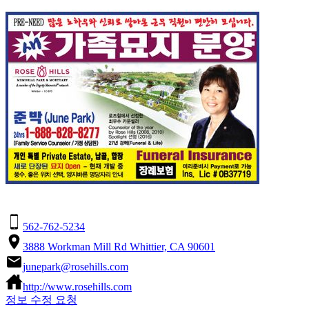
562-762-5234
3888 Workman Mill Rd Whittier, CA 90601
junepark@rosehills.com
http://www.rosehills.com
정보 수정 요청