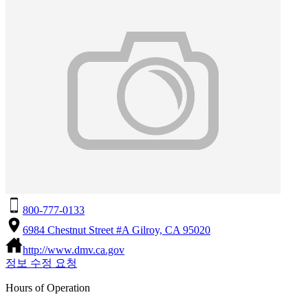
800-777-0133
6984 Chestnut Street #A Gilroy, CA 95020
http://www.dmv.ca.gov
정보 수정 요청
Hours of Operation