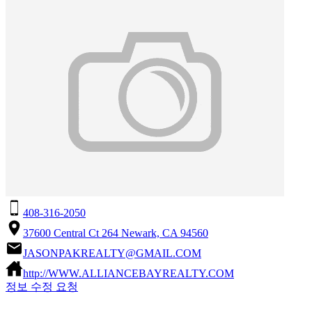
408-316-2050
37600 Central Ct 264 Newark, CA 94560
JASONPAKREALTY@GMAIL.COM
http://WWW.ALLIANCEBAYREALTY.COM
정보 수정 요청