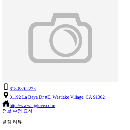
818-889-2223
31192 La Baya Dr #E, Westlake Village, CA 91362
http://www.hjglove.com/
정보 수정 요청
별점 리뷰